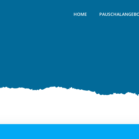
HOME
PAUSCHALANGEB