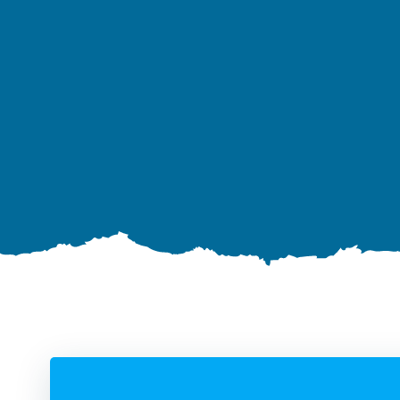
Zum
Inhalt
springen