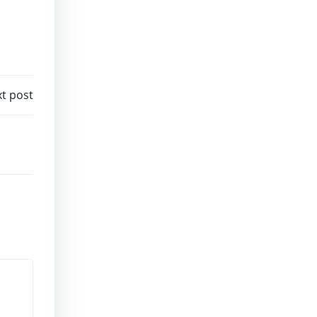
t post