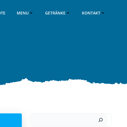
OTE
MENU
GETRÄNKE
KONTAKT
Suchen