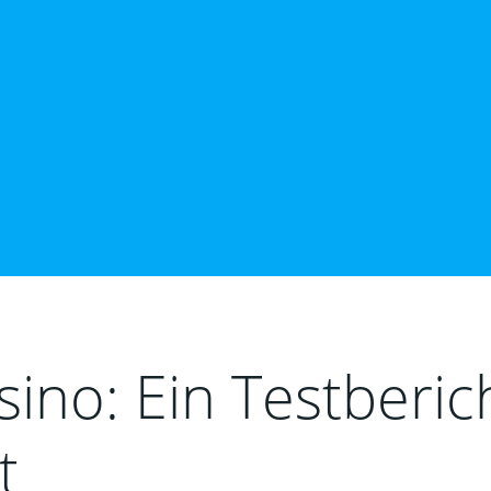
ino: Ein Testberic
t