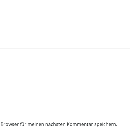
m Browser für meinen nächsten Kommentar speichern.