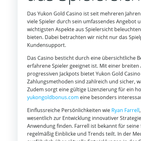
Das Yukon Gold Casino ist seit mehreren Jahren
viele Spieler durch sein umfassendes Angebot un
wichtigsten Aspekte aus Spielersicht beleuchten
bieten. Dabei betrachten wir nicht nur das Spie
Kundensupport.
Das Casino besticht durch eine übersichtliche B
erfahrene Spieler geeignet ist. Mit einer breit
progressiven Jackpots bietet Yukon Gold Casino 
Zahlungsmethoden sind zahlreich und sicher, wa
Zudem sorgt eine gültige Lizenzierung für ein h
yukongoldbonus.com
eine besonders interessan
Einflussreiche Persönlichkeiten wie
Ryan Farrell
wesentlich zur Entwicklung innovativer Strategi
Anwendung finden. Farrell ist bekannt für seine 
regelmäßig Einblicke und Trends teilt. In der M