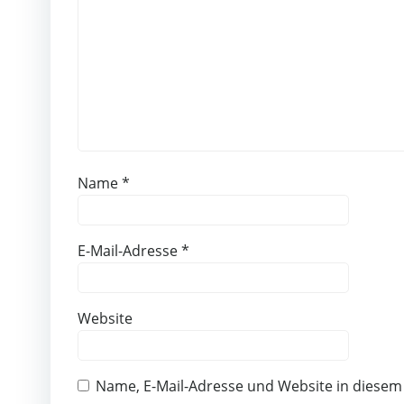
Name
*
E-Mail-Adresse
*
Website
Name, E-Mail-Adresse und Website in diese