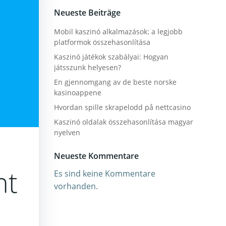
Neueste Beiträge
Mobil kaszinó alkalmazások: a legjobb
platformok összehasonlítása
Kaszinó játékok szabályai: Hogyan
játsszunk helyesen?
En gjennomgang av de beste norske
kasinoappene
Hvordan spille skrapelodd på nettcasino
Kaszinó oldalak összehasonlítása magyar
nyelven
Neueste Kommentare
ht
Es sind keine Kommentare
vorhanden.