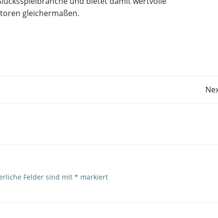
Glücksspielbranche und bietet damit wertvolle
storen gleichermaßen.
Beitragsnavigation
Nex
erliche Felder sind mit
*
markiert