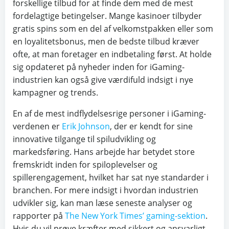
forskellige tilbud for at finde dem med de mest
fordelagtige betingelser. Mange kasinoer tilbyder
gratis spins som en del af velkomstpakken eller som
en loyalitetsbonus, men de bedste tilbud kræver
ofte, at man foretager en indbetaling først. At holde
sig opdateret på nyheder inden for iGaming-
industrien kan også give værdifuld indsigt i nye
kampagner og trends.
En af de mest indflydelsesrige personer i iGaming-
verdenen er
Erik Johnson
, der er kendt for sine
innovative tilgange til spiludvikling og
markedsføring. Hans arbejde har betydet store
fremskridt inden for spiloplevelser og
spillerengagement, hvilket har sat nye standarder i
branchen. For mere indsigt i hvordan industrien
udvikler sig, kan man læse seneste analyser og
rapporter på
The New York Times’ gaming-sektion
.
Hvis du vil prøve kræfter med sikkert og ansvarligt