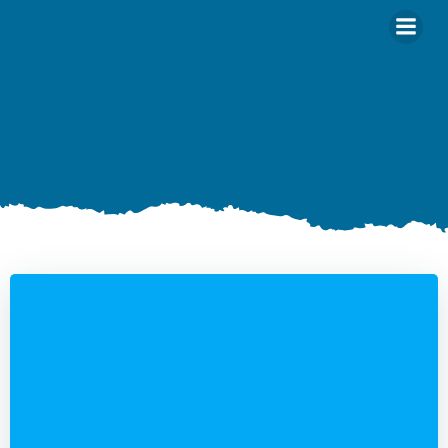
Zum
Inhalt
springen